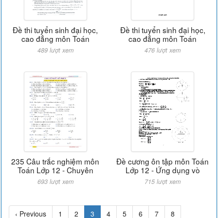
Đề thi tuyển sinh đại học,
Đề thi tuyển sinh đại học,
cao đẳng môn Toán
cao đẳng môn Toán
489 lượt xem
476 lượt xem
235 Câu trắc nghiệm môn
Đề cương ôn tập môn Toán
Toán Lớp 12 - Chuyên
Lớp 12 - Ứng dụng vò
693 lượt xem
715 lượt xem
‹ Previous
1
2
3
4
5
6
7
8