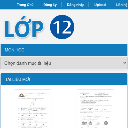
Trang Chủ
Đăng ký
Đăng nhập
Upload
Liên hệ
MÔN HỌC
TÀI LIỆU MỚI