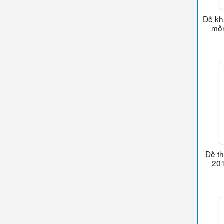
Đề kh
mô
Đề t
201