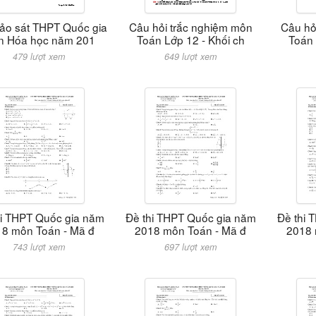
ảo sát THPT Quốc gia
Câu hỏi trắc nghiệm môn
Câu hỏ
n Hóa học năm 201
Toán Lớp 12 - Khối ch
Toán 
479 lượt xem
649 lượt xem
hi THPT Quốc gia năm
Đề thi THPT Quốc gia năm
Đề thi 
8 môn Toán - Mã đ
2018 môn Toán - Mã đ
2018 
743 lượt xem
697 lượt xem