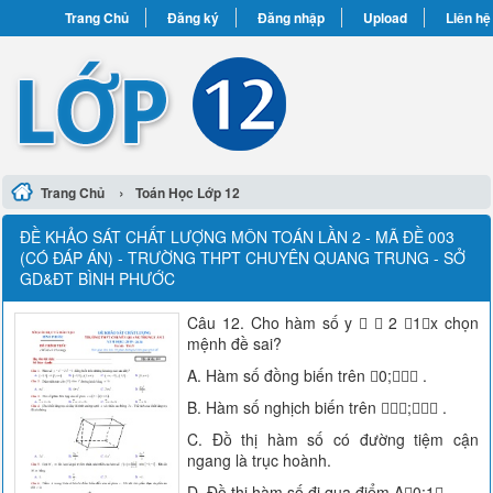
Trang Chủ
Đăng ký
Đăng nhập
Upload
Liên hệ
›
Trang Chủ
Toán Học Lớp 12
ĐỀ KHẢO SÁT CHẤT LƯỢNG MÔN TOÁN LẦN 2 - MÃ ĐỀ 003
(CÓ ĐÁP ÁN) - TRƯỜNG THPT CHUYÊN QUANG TRUNG - SỞ
GD&ĐT BÌNH PHƯỚC
Câu 12. Cho hàm số y   2 1x chọn
mệnh đề sai?
A. Hàm số đồng biến trên 0; .
B. Hàm số nghịch biến trên ; .
C. Đồ thị hàm số có đường tiệm cận
ngang là trục hoành.
D. Đồ thị hàm số đi qua điểm A0;1 .