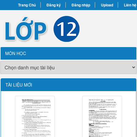
Trang Chủ
Đăng ký
Đăng nhập
Upload
Liên hệ
MÔN HỌC
TÀI LIỆU MỚI