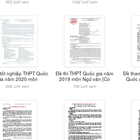
952 lượt xem
1042 lượt xem
i tốt nghiệp THPT Quốc
Đề thi THPT Quốc gia năm
Đề tham
ia năm 2020 môn
2019 môn Ngữ văn (Có
Quốc 
698 lượt xem
709 lượt xem