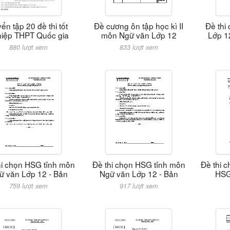
ển tập 20 đề thi tốt
Đề cương ôn tập học kì II
Đề thi 
iệp THPT Quốc gia
môn Ngữ văn Lớp 12
Lớp 1
880 lượt xem
833 lượt xem
hi chọn HSG tỉnh môn
Đề thi chọn HSG tỉnh môn
Đề thi c
ữ văn Lớp 12 - Bản
Ngữ văn Lớp 12 - Bản
HSG
759 lượt xem
917 lượt xem