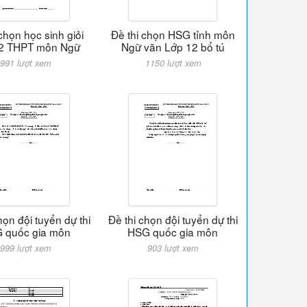
chọn học sinh giỏi
Đề thi chọn HSG tỉnh môn
2 THPT môn Ngữ
Ngữ văn Lớp 12 bổ tú
991 lượt xem
1150 lượt xem
họn đội tuyển dự thi
Đề thi chọn đội tuyển dự thi
 quốc gia môn
HSG quốc gia môn
999 lượt xem
903 lượt xem