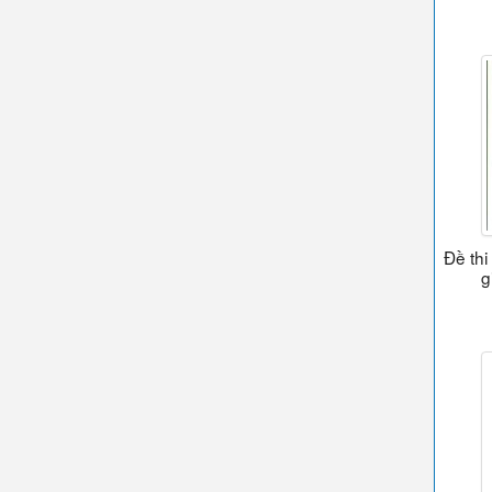
Đề th
g