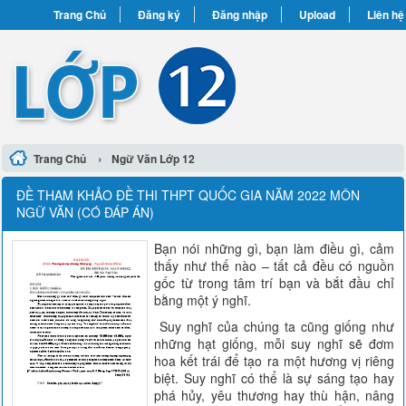
Trang Chủ
Đăng ký
Đăng nhập
Upload
Liên hệ
›
Trang Chủ
Ngữ Văn Lớp 12
ĐỀ THAM KHẢO ĐỀ THI THPT QUỐC GIA NĂM 2022 MÔN
NGỮ VĂN (CÓ ĐÁP ÁN)
Bạn nói những gì, bạn làm điều gì, cảm
thấy như thế nào – tất cả đều có nguồn
gốc từ trong tâm trí bạn và bắt đầu chỉ
bằng một ý nghĩ.
Suy nghĩ của chúng ta cũng giống như
những hạt giống, mỗi suy nghĩ sẽ đơm
hoa kết trái để tạo ra một hương vị riêng
biệt. Suy nghĩ có thể là sự sáng tạo hay
phá hủy, yêu thương hay thù hận, nâng