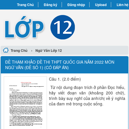
Trang Chủ
Đăng ký
Đăng nhập
Upload
Liên hệ
›
Trang Chủ
Ngữ Văn Lớp 12
ĐỀ THAM KHẢO ĐỀ THI THPT QUỐC GIA NĂM 2022 MÔN
NGỮ VĂN (ĐỀ SỐ 1) (CÓ ĐÁP ÁN)
Câu 1. (2.0 điểm)
Từ nội dung đoạn trích ở phần Đọc hiểu,
hãy viết đoạn văn (khoảng 200 chữ),
trình bày suy nghĩ của anh/chị về ý nghĩa
của đam mê trong cuộc sống.