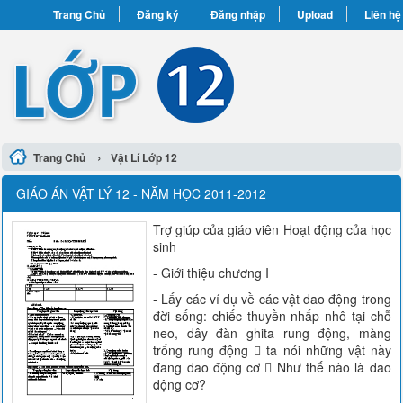
Trang Chủ
Đăng ký
Đăng nhập
Upload
Liên hệ
›
Trang Chủ
Vật Lí Lớp 12
GIÁO ÁN VẬT LÝ 12 - NĂM HỌC 2011-2012
Trợ giúp của giáo viên Hoạt động của học
sinh
- Giới thiệu chương I
- Lấy các ví dụ về các vật dao động trong
đời sống: chiếc thuyền nhấp nhô tại chỗ
neo, dây đàn ghita rung động, màng
trống rung động  ta nói những vật này
đang dao động cơ  Như thế nào là dao
động cơ?