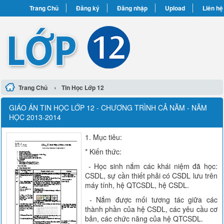
Trang Chủ
Đăng ký
Đăng nhập
Upload
Liên hệ
›
Trang Chủ
Tin Học Lớp 12
GIÁO ÁN TIN HỌC LỚP 12 - CHƯƠNG TRÌNH CẢ NĂM - NĂM
HỌC 2013-2014
1. Mục tiêu:
* Kiến thức:
- Học sinh nắm các khái niệm đã học:
CSDL, sự cần thiết phải có CSDL lưu trên
máy tính, hệ QTCSDL, hệ CSDL.
- Nắm được mối tương tác giữa các
thành phần của hệ CSDL, các yêu cầu cơ
bản, các chức năng của hệ QTCSDL.