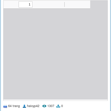
64 trang
haivyp42
1307
0