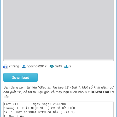
2 trang
ngochoa2017
6249
2
Download
Bạn đang xem tài liệu
"Giáo án Tin học 12 - Bài 1: Một số khái niệm cơ
bản (tiết 1)"
, để tải tài liệu gốc về máy bạn click vào nút
DOWNLOAD
ở
trên
Tiết 01:	Ngày soạn: 25/8/08

Chương 1 :KHÁI NIỆM VỀ HỆ CƠ SỞ DỮ LIỆU

Bài 1. MỘT SỐ KHÁI NIỆM CƠ BẢN (tiết 1)

I. Mục tiêu
