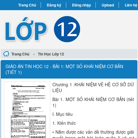
Trang Chủ
Đăng ký
Đăng nhập
Upload
Liên hệ
›
Trang Chủ
Tin Học Lớp 12
GIÁO ÁN TIN HỌC 12 - BÀI 1: MỘT SỐ KHÁI NIỆM CƠ BẢN
(TIẾT 1)
Chương 1 :KHÁI NIỆM VỀ HỆ CƠ SỞ DỮ
LIỆU
Bài 1. MỘT SỐ KHÁI NIỆM CƠ BẢN (tiết
1)
I. Mục tiêu
1. Kiến thức
• Nắm được các vấn đề thường được giải
quyết trong một bài toán quản lí và sự