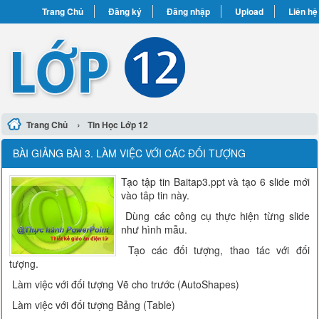
Trang Chủ
Đăng ký
Đăng nhập
Upload
Liên hệ
›
Trang Chủ
Tin Học Lớp 12
BÀI GIẢNG BÀI 3. LÀM VIỆC VỚI CÁC ĐỐI TƯỢNG
Tạo tập tin Baitap3.ppt và tạo 6 slide mới
vào tâp tin này.
Dùng các công cụ thực hiện từng slide
như hình mẫu.
Tạo các đối tượng, thao tác với đối
tượng.
Làm việc với đối tượng Vẽ cho trước (AutoShapes)
Làm việc với đối tượng Bảng (Table)