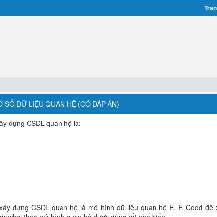
Tran
CƠ SỞ DỮ LIỆU QUAN HỆ (CÓ ĐÁP ÁN)
xây dựng CSDL quan hệ là:
ể xây dựng CSDL quan hệ là mô hình dữ liệu quan hệ E. F. Codd đề
 duwbgj theo mô hình quan hệ được dùng rất phổ biến.