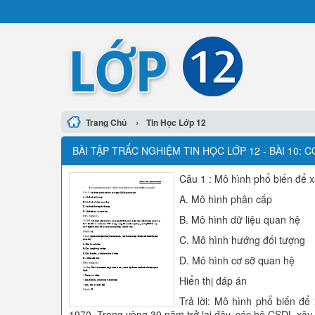
›
Trang Chủ
Tin Học Lớp 12
BÀI TẬP TRẮC NGHIỆM TIN HỌC LỚP 12 - BÀI 10: 
Câu 1 : Mô hình phổ biến để 
A. Mô hình phân cấp
B. Mô hình dữ liệu quan hệ
C. Mô hình hướng đối tượng
D. Mô hình cơ sỡ quan hệ
Hiển thị đáp án
Trả lời: Mô hình phổ biến đ
1970. Trong vòng 30 năm trở lại đây, các hệ CSDL xây