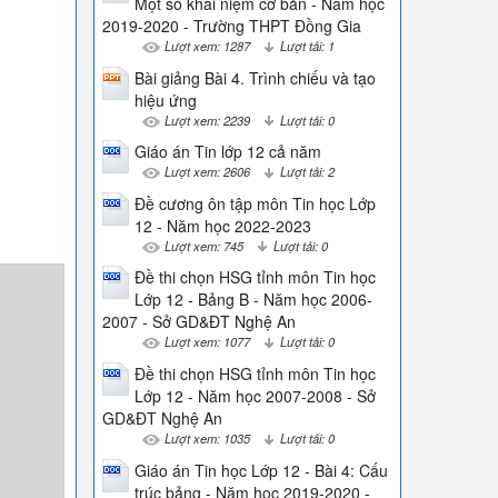
Một số khái niệm cơ bản - Năm học
2019-2020 - Trường THPT Đồng Gia
Lượt xem: 1287
Lượt tải: 1
Bài giảng Bài 4. Trình chiếu và tạo
hiệu ứng
Lượt xem: 2239
Lượt tải: 0
Giáo án Tin lớp 12 cả năm
Lượt xem: 2606
Lượt tải: 2
Đề cương ôn tập môn Tin học Lớp
12 - Năm học 2022-2023
Lượt xem: 745
Lượt tải: 0
Đề thi chọn HSG tỉnh môn Tin học
Lớp 12 - Bảng B - Năm học 2006-
2007 - Sở GD&ĐT Nghệ An
Lượt xem: 1077
Lượt tải: 0
Đề thi chọn HSG tỉnh môn Tin học
Lớp 12 - Năm học 2007-2008 - Sở
GD&ĐT Nghệ An
Lượt xem: 1035
Lượt tải: 0
Giáo án Tin học Lớp 12 - Bài 4: Cấu
trúc bảng - Năm học 2019-2020 -