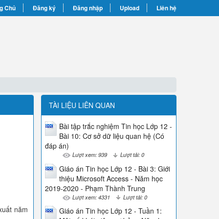
g Chủ
Đăng ký
Đăng nhập
Upload
Liên hệ
TÀI LIỆU LIÊN QUAN
Bài tập trắc nghiệm Tin học Lớp 12 -
Bài 10: Cơ sở dữ liệu quan hệ (Có
đáp án)
Lượt xem: 939
Lượt tải: 0
Giáo án Tin học Lớp 12 - Bài 3: Giới
thiệu Microsoft Access - Năm học
2019-2020 - Phạm Thành Trung
Lượt xem: 4331
Lượt tải: 0
 xuất năm
Giáo án Tin học Lớp 12 - Tuần 1: