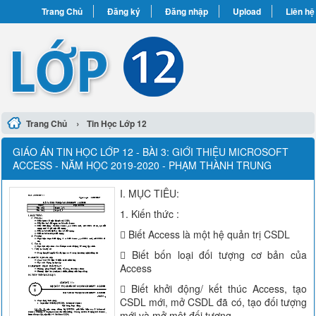
Trang Chủ
Đăng ký
Đăng nhập
Upload
Liên hệ
›
Trang Chủ
Tin Học Lớp 12
GIÁO ÁN TIN HỌC LỚP 12 - BÀI 3: GIỚI THIỆU MICROSOFT
ACCESS - NĂM HỌC 2019-2020 - PHẠM THÀNH TRUNG
I. MỤC TIÊU:
1. Kiến thức :
 Biết Access là một hệ quản trị CSDL
 Biết bốn loại đối tượng cơ bản của
Access
 Biết khởi động/ kết thúc Access, tạo
CSDL mới, mở CSDL đã có, tạo đối tượng
mới và mở một đối tượng.