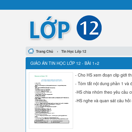
›
Trang Chủ
Tin Học Lớp 12
GIÁO ÁN TIN HỌC LỚP 12 - BÀI 1+2
- Cho HS xem đoạn clip giới 
- Tóm tắt nội dung phần 1 và 
-HS chia nhóm theo yêu cầu 
-HS nghe và quan sát câu hỏi 