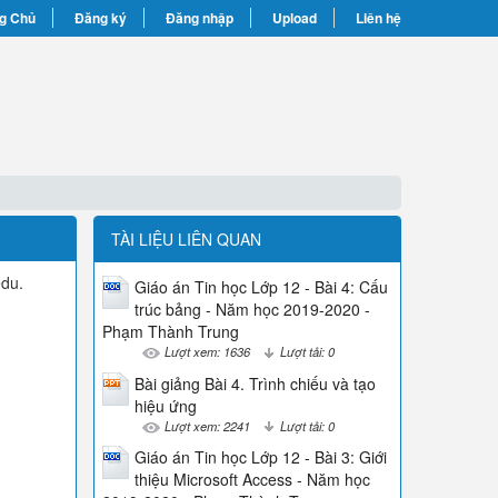
g Chủ
Đăng ký
Đăng nhập
Upload
Liên hệ
TÀI LIỆU LIÊN QUAN
edu.
Giáo án Tin học Lớp 12 - Bài 4: Cấu
trúc bảng - Năm học 2019-2020 -
Phạm Thành Trung
Lượt xem: 1636
Lượt tải: 0
Bài giảng Bài 4. Trình chiếu và tạo
hiệu ứng
Lượt xem: 2241
Lượt tải: 0
Giáo án Tin học Lớp 12 - Bài 3: Giới
thiệu Microsoft Access - Năm học