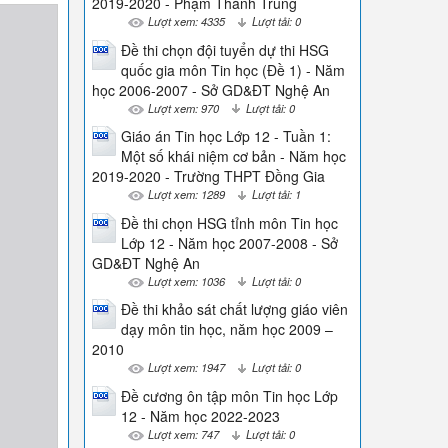
2019-2020 - Phạm Thành Trung
Lượt xem: 4335
Lượt tải: 0
Đề thi chọn đội tuyển dự thi HSG
quốc gia môn Tin học (Đề 1) - Năm
học 2006-2007 - Sở GD&ĐT Nghệ An
Lượt xem: 970
Lượt tải: 0
Giáo án Tin học Lớp 12 - Tuần 1:
Một số khái niệm cơ bản - Năm học
2019-2020 - Trường THPT Đồng Gia
Lượt xem: 1289
Lượt tải: 1
Đề thi chọn HSG tỉnh môn Tin học
Lớp 12 - Năm học 2007-2008 - Sở
GD&ĐT Nghệ An
Lượt xem: 1036
Lượt tải: 0
Đề thi khảo sát chất lượng giáo viên
dạy môn tin học, năm học 2009 –
2010
Lượt xem: 1947
Lượt tải: 0
Đề cương ôn tập môn Tin học Lớp
12 - Năm học 2022-2023
Lượt xem: 747
Lượt tải: 0