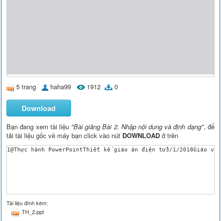
5 trang
haha99
1912
0
Download
Bạn đang xem tài liệu
"Bài giảng Bài 2. Nhập nội dung và định dạng"
, để
tải tài liệu gốc về máy bạn click vào nút
DOWNLOAD
ở trên
1@Thực hành PowerPointThiết kế giáo án điện tử3/1/2018Giáo vi
Tài liệu đính kèm:
TH_2.ppt