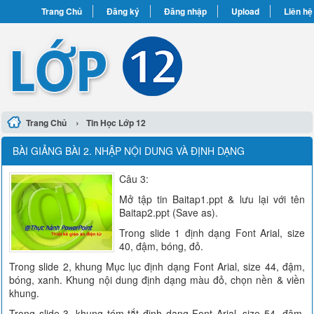
Trang Chủ
Đăng ký
Đăng nhập
Upload
Liên hệ
›
Trang Chủ
Tin Học Lớp 12
BÀI GIẢNG BÀI 2. NHẬP NỘI DUNG VÀ ĐỊNH DẠNG
Câu 3:
Mở tập tin Baitap1.ppt & lưu lại với tên
Baitap2.ppt (Save as).
Trong slide 1 định dạng Font Arial, size
40, đậm, bóng, đỏ.
Trong slide 2, khung Mục lục định dạng Font Arial, size 44, đậm,
bóng, xanh. Khung nội dung định dạng màu đỏ, chọn nền & viền
khung.
Trong slide 3, khung tóm tắt định dạng Font Arial, size 54, đậm,