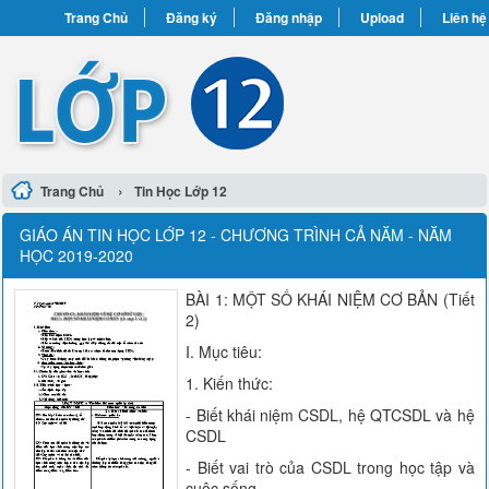
Trang Chủ
Đăng ký
Đăng nhập
Upload
Liên hệ
›
Trang Chủ
Tin Học Lớp 12
GIÁO ÁN TIN HỌC LỚP 12 - CHƯƠNG TRÌNH CẢ NĂM - NĂM
HỌC 2019-2020
BÀI 1: MỘT SỐ KHÁI NIỆM CƠ BẢN (Tiết
2)
I. Mục tiêu:
1. Kiến thức:
- Biết khái niệm CSDL, hệ QTCSDL và hệ
CSDL
- Biết vai trò của CSDL trong học tập và
cuộc sống.