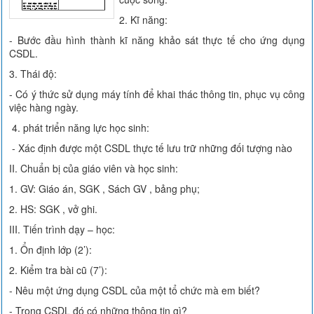
2. Kĩ năng:
- Bước đầu hình thành kĩ năng khảo sát thực tế cho ứng dụng
CSDL.
3. Thái độ:
- Có ý thức sử dụng máy tính để khai thác thông tin, phục vụ công
việc hàng ngày.
4. phát triển năng lực học sinh:
- Xác định được một CSDL thực tế lưu trữ những đối tượng nào
II. Chuẩn bị của giáo viên và học sinh:
1. GV: Giáo án, SGK , Sách GV , bảng phụ;
2. HS: SGK , vở ghi.
III. Tiến trình dạy – học:
1. Ổn định lớp (2’):
2. Kiểm tra bài cũ (7’):
- Nêu một ứng dụng CSDL của một tổ chức mà em biết?
- Trong CSDL đó có những thông tin gì?