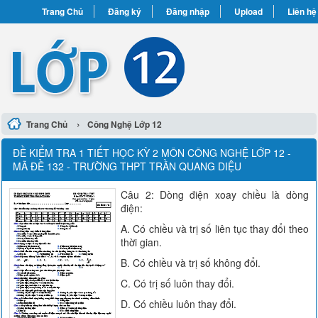
Trang Chủ
Đăng ký
Đăng nhập
Upload
Liên hệ
›
Trang Chủ
Công Nghệ Lớp 12
ĐỀ KIỂM TRA 1 TIẾT HỌC KỲ 2 MÔN CÔNG NGHỆ LỚP 12 -
MÃ ĐỀ 132 - TRƯỜNG THPT TRẦN QUANG DIỆU
Câu 2: Dòng điện xoay chiều là dòng
điện:
A. Có chiều và trị số liên tục thay đổi theo
thời gian.
B. Có chiều và trị số không đổi.
C. Có trị số luôn thay đổi.
D. Có chiều luôn thay đổi.