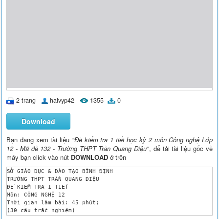
2 trang
haivyp42
1355
0
Download
Bạn đang xem tài liệu
"Đề kiểm tra 1 tiết học kỳ 2 môn Công nghệ Lớp
12 - Mã đề 132 - Trường THPT Trần Quang Diệu"
, để tải tài liệu gốc về
máy bạn click vào nút
DOWNLOAD
ở trên
SỞ GIÁO DỤC & ĐÀO TẠO BÌNH ĐỊNH

TRƯỜNG THPT TRẦN QUANG DIỆU

ĐỀ KIỂM TRA 1 TIẾT

Môn: CÔNG NGHỆ 12

Thời gian làm bài: 45 phút; 

(30 câu trắc nghiệm)

Họ và tên học sinh:Lớp: 
