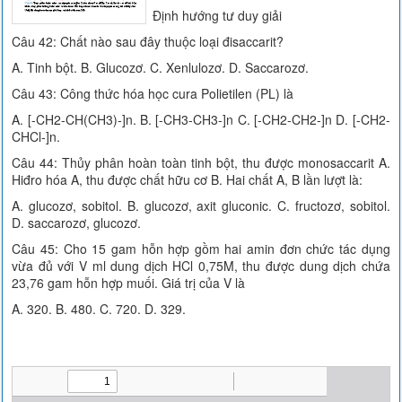
Định hướng tư duy giải
Câu 42: Chất nào sau đây thuộc loại đisaccarit?
A. Tinh bột. B. Glucozơ. C. Xenlulozơ. D. Saccarozơ.
Câu 43: Công thức hóa học cura Polietilen (PL) là
A. [-CH2-CH(CH3)-]n. B. [-CH3-CH3-]n C. [-CH2-CH2-]n D. [-CH2-
CHCl-]n.
Câu 44: Thủy phân hoàn toàn tinh bột, thu được monosaccarit A.
Hiđro hóa A, thu được chất hữu cơ B. Hai chất A, B lần lượt là:
A. glucozơ, sobitol. B. glucozơ, axit gluconic. C. fructozơ, sobitol.
D. saccarozơ, glucozơ.
Câu 45: Cho 15 gam hỗn hợp gồm hai amin đơn chức tác dụng
vừa đủ với V ml dung dịch HCl 0,75M, thu được dung dịch chứa
23,76 gam hỗn hợp muối. Giá trị của V là
A. 320. B. 480. C. 720. D. 329.