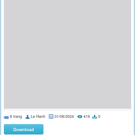
6 trang
Le Hanh
01/06/2024
419
0
Download