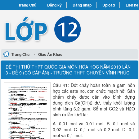
Trang Chủ
Đăng ký
Đăng nhập
Upload
Liên hệ
›
Trang Chủ
Giáo Án Khác
ĐỀ THI THỬ THPT QUỐC GIA MÔN HÓA HỌC NĂM 2019 LẦN
3 - ĐỀ 9 (CÓ ĐÁP ÁN) - TRƯỜNG THPT CHUYÊN VĨNH PHÚC
Câu 41: Đốt cháy hoàn toàn a gam hỗn
hợp các este no, đơn chức mạch hở. Sản
phẩm cháy được dẫn vào bình đựng
dung dịch Ca(OH)2 dư, thấy khối lượng
bình tăng 6,2 gam. Số mol CO2 và H2O
sinh ra lần lượt là:
A. 0,01 mol và 0,01 mol. B. 0,1 mol và
0,02 mol. C. 0,1 mol và 0,2 mol. D. 0,1
mol và 0,1 mol.