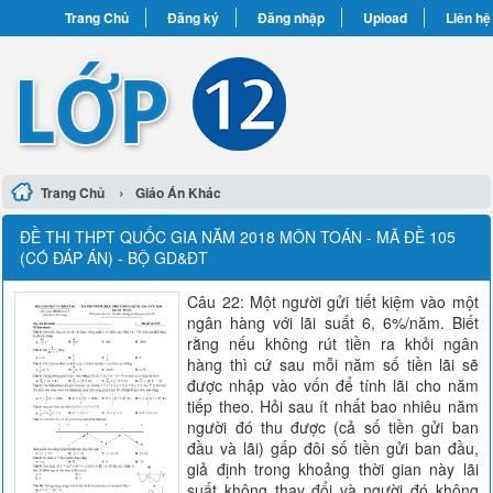
Trang Chủ
Đăng ký
Đăng nhập
Upload
Liên hệ
›
Trang Chủ
Giáo Án Khác
ĐỀ THI THPT QUỐC GIA NĂM 2018 MÔN TOÁN - MÃ ĐỀ 105
(CÓ ĐÁP ÁN) - BỘ GD&ĐT
Câu 22: Một người gửi tiết kiệm vào một
ngân hàng với lãi suất 6, 6%/năm. Biết
rằng nếu không rút tiền ra khỏi ngân
hàng thì cứ sau mỗi năm số tiền lãi sẽ
được nhập vào vốn để tính lãi cho năm
tiếp theo. Hỏi sau ít nhất bao nhiêu năm
người đó thu được (cả số tiền gửi ban
đầu và lãi) gấp đôi số tiền gửi ban đầu,
giả định trong khoảng thời gian này lãi
suất không thay đổi và người đó không