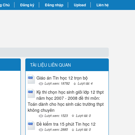
g Chủ
Đăng ký
Đăng nhập
Upload
Liên hệ
TÀI LIỆU LIÊN QUAN
Giáo án Tin học 12 trọn bộ
Lượt xem: 18782
Lượt tải: 4
Kỳ thi chọn học sinh giỏi lớp 12 thpt
năm học 2007 - 2008 đề thi môn:
Toán dành cho học sinh các trường thpt
không chuyên
Lượt xem: 1523
Lượt tải: 0
Đề kiểm tra 15 phút Tin học 12
Lượt xem: 2885
Lượt tải: 0