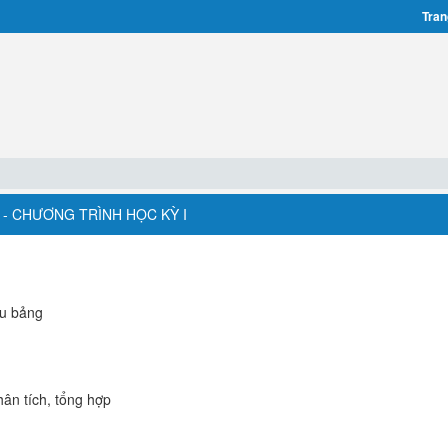
Tran
 - CHƯƠNG TRÌNH HỌC KỲ I
ều bảng
ân tích, tổng hợp