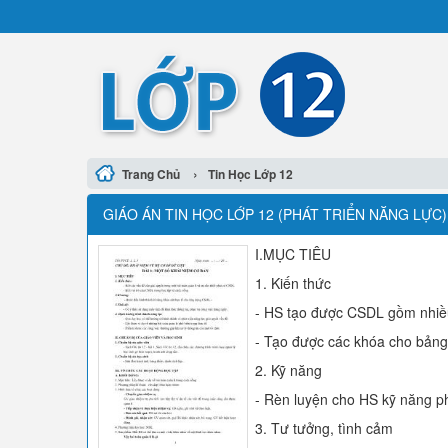
›
Trang Chủ
Tin Học Lớp 12
GIÁO ÁN TIN HỌC LỚP 12 (PHÁT TRIỂN NĂNG LỰC)
I.MỤC TIÊU
1. Kiến thức
- HS tạo được CSDL gồm nhi
- Tạo được các khóa cho bảng
2. Kỹ năng
- Rèn luyện cho HS kỹ năng ph
3. Tư tưởng, tình cảm