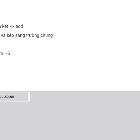
n kết => add
t và kéo sang trường chung
ểm HS