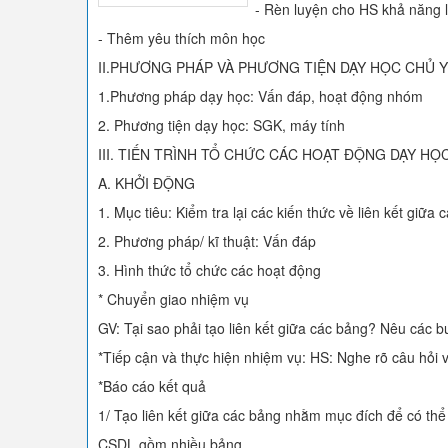
- Rèn luyện cho HS khả năng 
- Thêm yêu thích môn học
II.PHƯƠNG PHÁP VÀ PHƯƠNG TIỆN DẠY HỌC CHỦ 
1.Phương pháp dạy học: Vấn đáp, hoạt động nhóm
2. Phương tiện dạy học: SGK, máy tính
III. TIẾN TRÌNH TỔ CHỨC CÁC HOẠT ĐỘNG DẠY HỌ
A. KHỞI ĐỘNG
1. Mục tiêu: Kiểm tra lại các kiến thức về liên kết giữa 
2. Phương pháp/ kĩ thuật: Vấn đáp
3. Hình thức tổ chức các hoạt động
* Chuyển giao nhiệm vụ
GV: Tại sao phải tạo liên kết giữa các bảng? Nêu các b
*Tiếp cận và thực hiện nhiệm vụ: HS: Nghe rõ câu hỏi và
*Báo cáo kết quả
1/ Tạo liên kết giữa các bảng nhằm mục đích để có thể 
CSDL gồm nhiều bảng.