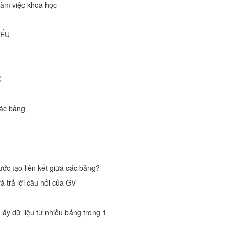
làm việc khoa học
YẾU
C
các bảng
ước tạo liên kết giữa các bảng?
 trả lời câu hỏi của GV
lấy dữ liệu từ nhiều bảng trong 1