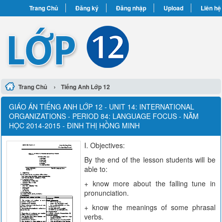
Trang Chủ
Đăng ký
Đăng nhập
Upload
Liên hệ
›
Trang Chủ
Tiếng Anh Lớp 12
GIÁO ÁN TIẾNG ANH LỚP 12 - UNIT 14: INTERNATIONAL
ORGANIZATIONS - PERIOD 84: LANGUAGE FOCUS - NĂM
HỌC 2014-2015 - ĐINH THỊ HỒNG MINH
I. Objectives:
By the end of the lesson students will be
able to:
+ know more about the falling tune in
pronunciation.
+ know the meanings of some phrasal
verbs.