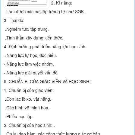
2. Kĩ năng:
ـLàm được các bài tập tương tự như SGK.
3. Thái độ:
ـNghiêm túc, tập trung.
ـTinh thần xây dựng kiến thức.
4. Định hướng phát triển năng lực học sinh:
- Năng lực tự học, đọc hiểu.
- Năng lực làm việc nhóm.
- Năng lực giải quyết vấn đề
II. CHUẨN BỊ CỦA GIÁO VIÊN VÀ HỌC SINH:
1. Chuẩn bị của giáo viên:
ـCon lắc lò xo, vật nặng.
ـCác hình vẽ minh họa.
ـPhiếu học tập.
2. Chuẩn bị của học sinh: .
ـÔn lại đạo hàm, các công thức lượng giác cơ bản