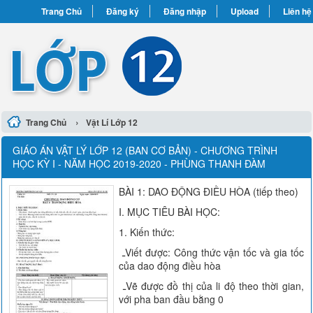
Trang Chủ
Đăng ký
Đăng nhập
Upload
Liên hệ
›
Trang Chủ
Vật Lí Lớp 12
GIÁO ÁN VẬT LÝ LỚP 12 (BAN CƠ BẢN) - CHƯƠNG TRÌNH
HỌC KỲ I - NĂM HỌC 2019-2020 - PHÙNG THANH ĐÀM
BÀI 1: DAO ĐỘNG ĐIỀU HÒA (tiếp theo)
I. MỤC TIÊU BÀI HỌC:
1. Kiến thức:
ـViết được: Công thức vận tốc và gia tốc
của dao động điều hòa
ـVẽ được đồ thị của li độ theo thời gian,
với pha ban đầu bằng 0