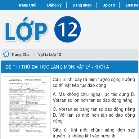
Trang Chủ
Đăng ký
Đăng nhập
Upload
Liên hệ
›
Trang Chủ
Vật Lí Lớp 12
ĐỀ THI THỬ ĐẠI HỌC LẦN 2 MÔN: VẬT LÝ - KHỐI A
Câu 5: Khi xẩy ra hiện tượng cộng hưởng
cơ thì vật tiếp tục dao động
A. Mà không chịu ngoại lực tác dụng B.
Với tần số lớn hơn tần số dao động riêng
C. Với tần số bằng tần số dao động riêng
D. Với tần số nhỏ hơn tần số dao động
riêng
Câu 6: Khi một chùm sáng đơn sắc
truyền từ không khí vào nước thì