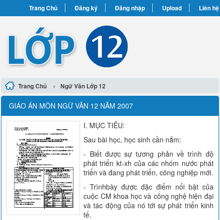
Trang Chủ
Đăng ký
Đăng nhập
Upload
Liên hệ
›
Trang Chủ
Ngữ Văn Lớp 12
GIÁO ÁN MÔN NGỮ VĂN 12 NĂM 2007
I. MỤC TIÊU:
Sau bài học, học sinh cần nắm:
- Biết được sự tương phản về trình độ
phát triển kt-xh của các nhóm nước phát
triển và đang phát triển, công nghiệp mới.
- Trìnhbày được đặc điểm nổi bật của
cuộc CM khoa học và công nghệ hiện đại
và tác động của nó tới sự phát triển kinh
tế.