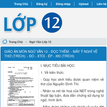
Trang Chủ
Đăng ký
Đăng nhập
Upload
Liên hệ
›
Trang Chủ
Ngữ Văn Lớp 12
GIÁO ÁN MÔN NGỮ VĂN 12 - ĐỌC THÊM: - MẤY Ý NGHĨ VỀ
THƠ (TRÍCH); - ĐÔ - XTÔI - ÉP - XKI (TRÍCH)
I. MỤC TIÊU BÀI HỌC:
1. Về kiến thức:
- Gúp học sinh hiểu được quan niệm về
thơ của Nguyễn Đình Thi.
- Nhận ra nét tài hoa của NĐT trong nghệ
thuật lập luận, đưa dẫn chứng sử dụng từ
ngữ, hình ảnh.
- Nắm được những nét chính về cuộc đời