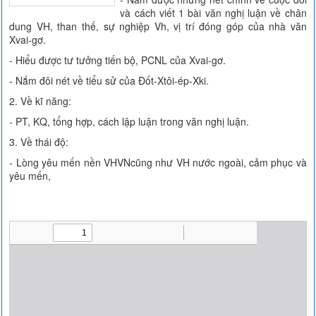
và cách viết 1 bài văn nghị luận về chân
dung VH, than thế, sự nghiệp Vh, vị trí đóng góp của nhà văn
Xvai-gơ.
- Hiểu được tư tưởng tiến bộ, PCNL của Xvai-gơ.
- Nắm đôi nét về tiểu sử của Đốt-Xtôi-ép-Xki.
2. Về kĩ năng:
- PT, KQ, tổng hợp, cách lập luận trong văn nghị luận.
3. Về thái độ:
- Lòng yêu mến nền VHVNcũng như VH nước ngoài, cảm phục và
yêu mến,