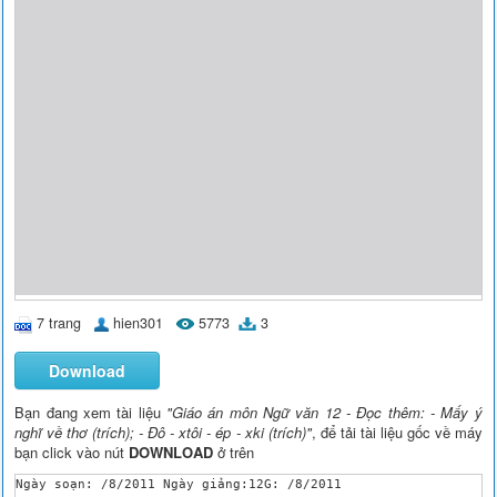
7 trang
hien301
5773
3
Download
Bạn đang xem tài liệu
"Giáo án môn Ngữ văn 12 - Đọc thêm: - Mấy ý
nghĩ về thơ (trích); - Đô - xtôi - ép - xki (trích)"
, để tải tài liệu gốc về máy
bạn click vào nút
DOWNLOAD
ở trên
Ngày soạn: /8/2011 Ngày giảng:12G: /8/2011
