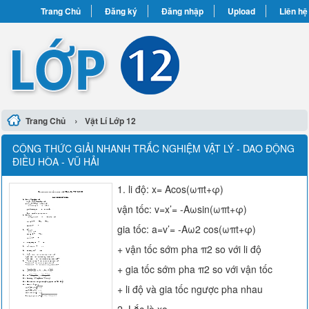
Trang Chủ
Đăng ký
Đăng nhập
Upload
Liên hệ
›
Trang Chủ
Vật Lí Lớp 12
CÔNG THỨC GIẢI NHANH TRẮC NGHIỆM VẬT LÝ - DAO ĐỘNG
ĐIỀU HÒA - VŨ HẢI
1. li độ: x= Acos(ωπt+φ)
vận tốc: v=x’= -Aωsin(ωπt+φ)
gia tốc: a=v’= -Aω2 cos(ωπt+φ)
+ vận tốc sớm pha π2 so với li độ
+ gia tốc sớm pha π2 so với vận tốc
+ li độ và gia tốc ngược pha nhau