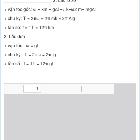
2. Lắc lò xo
+ vận tốc góc: ω = km = g∆l => k=ω2 m= mg∆l
+ chu kỳ: T = 2πω = 2π mk = 2π ∆lg
+ tần số: f = 1T = 12π km
3. Lắc đơn
+ vận tốc : ω = gl
+ chu kỳ : T = 2πω = 2π lg
+ tần số : f = 1T = 12π gl