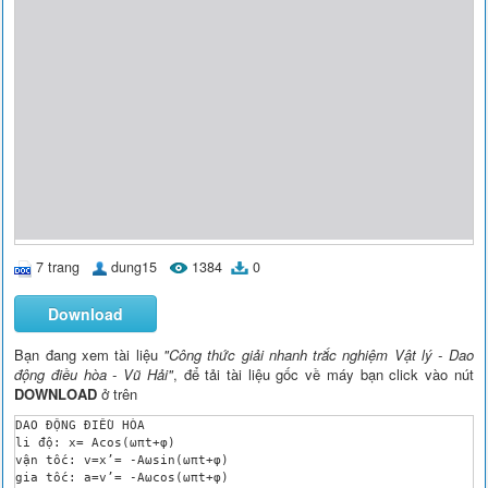
7 trang
dung15
1384
0
Download
Bạn đang xem tài liệu
"Công thức giải nhanh trắc nghiệm Vật lý - Dao
động điều hòa - Vũ Hải"
, để tải tài liệu gốc về máy bạn click vào nút
DOWNLOAD
ở trên
DAO ĐỘNG ĐIỀU HÒA

li độ: x= Acos(ωπt+φ)

vận tốc: v=x’= -Aωsin(ωπt+φ)

gia tốc: a=v’= -Aωcos(ωπt+φ)
