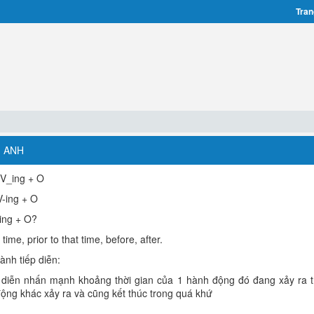
Tran
G ANH
 V_ing + O
V-ing + O
ing + O?
time, prior to that time, before, after.
ành tiếp diễn:
 diễn nhấn mạnh khoảng thời gian của 1 hành động đó đang xảy ra 
động khác xảy ra và cũng kết thúc trong quá khứ