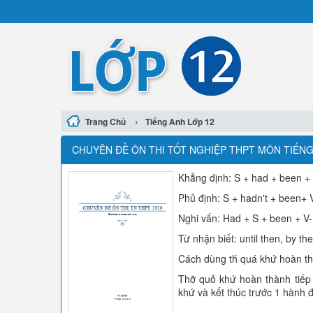
›
Trang Chủ
Tiếng Anh Lớp 12
CHUYÊN ĐỀ ÔN THI TỐT NGHIỆP THPT MÔN TIẾN
Khẳng định: S + had + been +
Phủ định: S + hadn't + been+ 
Nghi vấn: Had + S + been + V-
Từ nhận biết: until then, by the 
Cách dùng th́ quá khứ hoàn th
Thỡ quỏ khứ hoàn thành tiếp
khứ và kết thúc trước 1 hành 