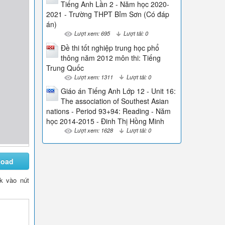
Tiếng Anh Lần 2 - Năm học 2020-
2021 - Trường THPT Bỉm Sơn (Có đáp
án)
Lượt xem: 695
Lượt tải: 0
Đề thi tốt nghiệp trung học phổ
thông năm 2012 môn thi: Tiếng
Trung Quốc
Lượt xem: 1311
Lượt tải: 0
Giáo án Tiếng Anh Lớp 12 - Unit 16:
The association of Southest Asian
nations - Period 93+94: Reading - Năm
học 2014-2015 - Đinh Thị Hồng Minh
Lượt xem: 1628
Lượt tải: 0
load
ck vào nút