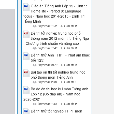
Giáo án Tiếng Anh Lớp 12 - Unit 1:
Home life - Period 8: Language
focus - Năm học 2014-2015 - Đinh Thị
Hồng Minh
Lượt xem: 1345
Lượt tải: 0
Đề thi tốt nghiệp trung học phổ
thông năm 2012 môn thi: Tiếng Nga
- Chương trình chuẩn và nâng cao
Lượt xem: 1548
Lượt tải: 0
Đề thi thử Anh THPT - Phát âm khác
(đề 125)
Lượt xem: 3172
Lượt tải: 3
Bài tập ôn thi tốt nghiệp trung học
phổ thông môn Tiếng Anh
Lượt xem: 2084
Lượt tải: 1
Bộ đề ôn thi học kì I môn Tiếng anh
Lớp 12 (Có đáp án) - Năm học
2020-2021
Lượt xem: 1064
Lượt tải: 0
Đề thi thử tốt nghiệp THPT môn