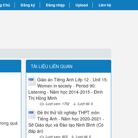
g Chủ
Đăng ký
Đăng nhập
Upload
Liên hệ
TÀI LIỆU LIÊN QUAN
Giáo án Tiếng Anh Lớp 12 - Unit 15:
Women in society - Period 90:
Listening - Năm học 2014-2015 - Đinh
Thị Hồng Minh
Lượt xem: 1752
Lượt tải: 0
Đề thi thử tốt nghiệp THPT môn
Tiếng Anh - Năm học 2020-2021 -
trong quá
Sở Giáo dục và Đào tạo Ninh Bình (Có
đáp án)
Lượt xem: 823
Lượt tải: 0