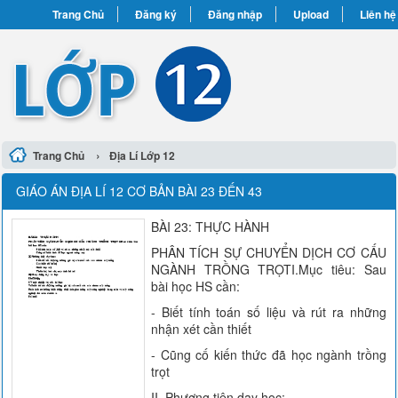
Trang Chủ
Đăng ký
Đăng nhập
Upload
Liên hệ
›
Trang Chủ
Địa Lí Lớp 12
GIÁO ÁN ĐỊA LÍ 12 CƠ BẢN BÀI 23 ĐẾN 43
BÀI 23: THỰC HÀNH
PHÂN TÍCH SỰ CHUYỂN DỊCH CƠ CẤU
NGÀNH TRỒNG TRỌTI.Mục tiêu: Sau
bài học HS cần:
- Biết tính toán số liệu và rút ra những
nhận xét cần thiết
- Cũng cố kiến thức đã học ngành trồng
trọt
II. Phương tiện dạy học: