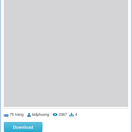
75 trang
kidphuong
3367
4
Download