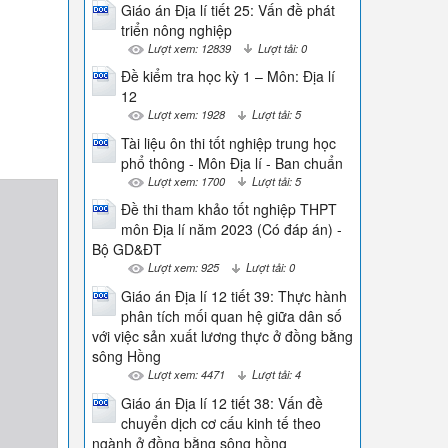
Giáo án Địa lí tiết 25: Vấn đề phát
triển nông nghiệp
Lượt xem: 12839
Lượt tải: 0
Đề kiểm tra học kỳ 1 – Môn: Địa lí
12
Lượt xem: 1928
Lượt tải: 5
Tài liệu ôn thi tốt nghiệp trung học
phổ thông - Môn Địa lí - Ban chuẩn
Lượt xem: 1700
Lượt tải: 5
Đề thi tham khảo tốt nghiệp THPT
môn Địa lí năm 2023 (Có đáp án) -
Bộ GD&ĐT
Lượt xem: 925
Lượt tải: 0
Giáo án Địa lí 12 tiết 39: Thực hành
phân tích mối quan hệ giữa dân số
với việc sản xuất lương thực ở đồng bằng
sông Hồng
Lượt xem: 4471
Lượt tải: 4
Giáo án Địa lí 12 tiết 38: Vấn đề
chuyển dịch cơ cấu kinh tế theo
ngành ở đồng bằng sông hồng