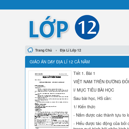
›
Trang Chủ
Địa Lí Lớp 12
GIÁO ÁN DẠY ĐỊA LÍ 12 CẢ NĂM
Tiết 1. Bài 1
VIỆT NAM TRÊN ĐƯỜNG ĐỔI
I/ MỤC TIÊU BÀI HỌC
Sau bài học, HS cần:
1/ Kiến thức
- Nắm được các thành tựu to l
- Hiểu được tác động của bối 
trong quá trình hội nhập kinh 