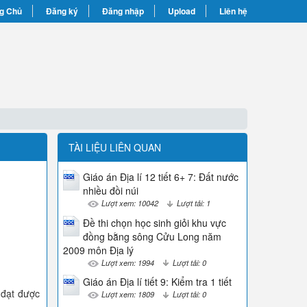
g Chủ
Đăng ký
Đăng nhập
Upload
Liên hệ
TÀI LIỆU LIÊN QUAN
Giáo án Địa lí 12 tiết 6+ 7: Đất nước
nhiều đồi núi
Lượt xem: 10042
Lượt tải: 1
Đề thi chọn học sinh giỏi khu vực
đồng bằng sông Cửu Long năm
2009 môn Địa lý
Lượt xem: 1994
Lượt tải: 0
Giáo án Địa lí tiết 9: Kiểm tra 1 tiết
 đạt được
Lượt xem: 1809
Lượt tải: 0