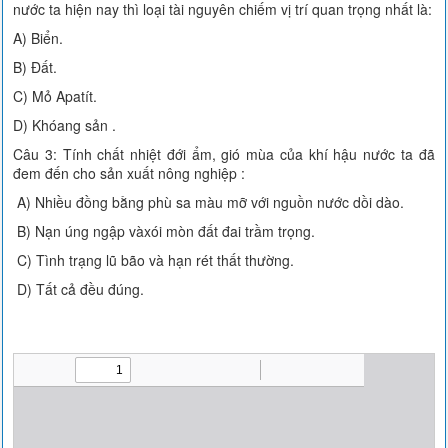
nước ta hiện nay thì loại tài nguyên chiếm vị trí quan trọng nhất là:
A) Biển.
B) Đất.
C) Mỏ Apatít.
D) Khóang sản .
Câu 3: Tính chất nhiệt đới ẩm, gió mùa của khí hậu nước ta đã
đem đến cho sản xuất nông nghiệp :
A) Nhiều đồng bằng phù sa màu mỡ với nguồn nước dồi dào.
B) Nạn úng ngập vàxói mòn đất đai trầm trọng.
C) Tình trạng lũ bão và hạn rét thất thường.
D) Tất cả đều đúng.