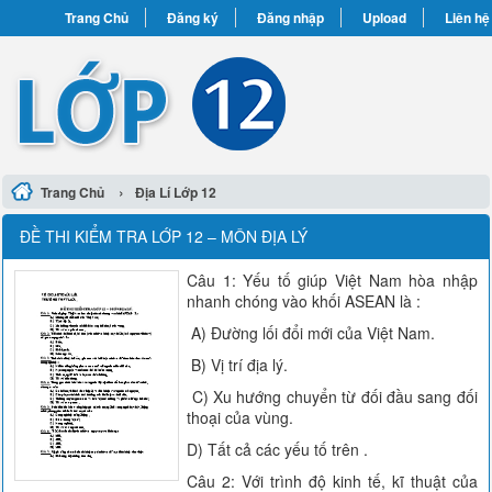
Trang Chủ
Đăng ký
Đăng nhập
Upload
Liên hệ
›
Trang Chủ
Địa Lí Lớp 12
ĐỀ THI KIỂM TRA LỚP 12 – MÔN ĐỊA LÝ
Câu 1: Yếu tố giúp Việt Nam hòa nhập
nhanh chóng vào khối ASEAN là :
A) Đường lối đổi mới của Việt Nam.
B) Vị trí địa lý.
C) Xu hướng chuyển từ đối đầu sang đối
thoại của vùng.
D) Tất cả các yếu tố trên .
Câu 2: Với trình độ kinh tế, kĩ thuật của