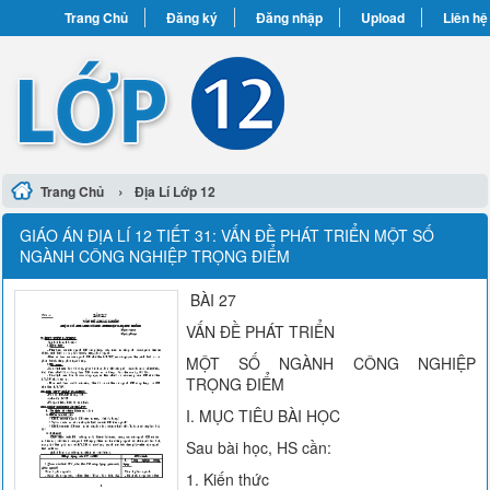
Trang Chủ
Đăng ký
Đăng nhập
Upload
Liên hệ
›
Trang Chủ
Địa Lí Lớp 12
GIÁO ÁN ĐỊA LÍ 12 TIẾT 31: VẤN ĐỀ PHÁT TRIỂN MỘT SỐ
NGÀNH CÔNG NGHIỆP TRỌNG ĐIỂM
BÀI 27
VẤN ĐỀ PHÁT TRIỂN
MỘT SỐ NGÀNH CÔNG NGHIỆP
TRỌNG ĐIỂM
I. MỤC TIÊU BÀI HỌC
Sau bài học, HS cần:
1. Kiến thức