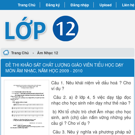
Trang Chủ
Đăng ký
Đăng nhập
Upload
Liên hệ
›
Trang Chủ
Âm Nhạc 12
ĐỀ THI KHẢO SÁT CHẤT LƯỢNG GIÁO VIÊN TIỂU HỌC DẠY
MÔN ÂM NHẠC, NĂM HỌC 2009 - 2010
Câu 1. Nêu khái niệm về dấu hoá ? Cho
ví dụ ?
Câu 2. a) ở lớp 4, 5 việc dạy tập đọc
nhạc cho học sinh nên dạy như thế nào ?
b) Khi tổ chức trò chơi Âm nhạc cho học
sinh, anh (chị) cần nắm vững những yêu
cầu gì ? Cho ví dụ ?
Câu 3. Nêu ý nghĩa và phương pháp sử