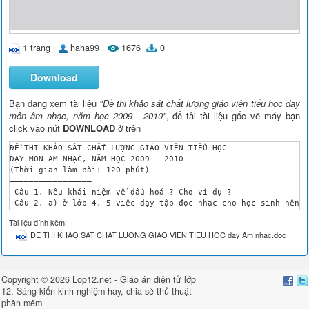
1 trang
haha99
1676
0
Download
Bạn đang xem tài liệu
"Đề thi khảo sát chất lượng giáo viên tiểu học dạy
môn âm nhạc, năm học 2009 - 2010"
, để tải tài liệu gốc về máy bạn
click vào nút
DOWNLOAD
ở trên
ĐỀ THI KHẢO SÁT CHẤT LƯỢNG GIÁO VIÊN TIỂU HỌC

DẠY MÔN ÂM NHẠC, NĂM HỌC 2009 - 2010

(Thời gian làm bài: 120 phút)

–––––––––––––––––

 Câu 1. Nêu khái niệm về dấu hoá ? Cho ví dụ ?

 Câu 2. a) ở lớp 4, 5 việc dạy tập đọc nhạc cho học sinh nên d
	 b) Khi tổ chức trò chơi Âm nhạc cho học sinh, anh (chị) cần nắm vững những yêu cầu gì ? Cho ví dụ ?

Tài liệu đính kèm:
 Câu 3. Nêu ý nghĩa và phương pháp sử dụng đàn Organ trong tiế
DE THI KHAO SAT CHAT LUONG GIAO VIEN TIEU HOC day Am nhac.doc
 Câu 4. 

 a/ Hãy vạch nhịp cho đoạn nhạc sau:

b/ Ghi tên các nốt của đoạn nhạc (Làm trên bản nhạc) ?

c/ Nhận xét về cao độ và trường độ đoạn nhạc trên ?

Copyright © 2026 Lop12.net -
Giáo án điện tử lớp
 PHÒNG GD – ĐT LỘC HÀ

12
,
Sáng kiến kinh nghiệm
hay, chia sẻ
thủ thuật
 ================

phần mềm
 Ghi chú: - Điểm trình bày toàn bài 1 điểm.
