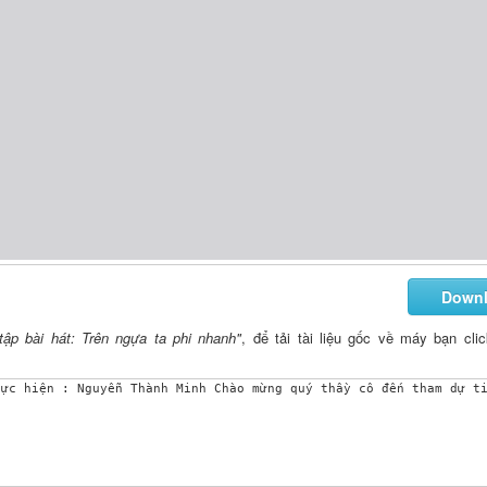
Down
tập bài hát: Trên ngựa ta phi nhanh"
, để tải tài liệu gốc về máy bạn cli
hực hiện : Nguyễn Thành Minh Chào mừng quý thầy cô đến tham dự t