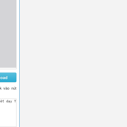
load
ck vào nút
iết dạy Tiết 9- Ôn tập bài hát : Trên ngựa ta phi nhanh- Tập đọc