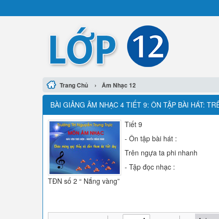
›
Trang Chủ
Âm Nhạc 12
BÀI GIẢNG ÂM NHẠC 4 TIẾT 9: ÔN TẬP BÀI HÁT: T
Tiết 9
- Ôn tập bài hát :
Trên ngựa ta phi nhanh
- Tập đọc nhạc :
TĐN số 2 “ Nắng vàng”