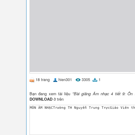
18 trang
hien301
3305
1
Bạn đang xem tài liệu
"Bài giảng Âm nhạc 4 tiết 9: Ôn 
DOWNLOAD
ở trên
MÔN ÂM NHẠCTrường TH Nguyễn Trung TrựcGiáo Viên t