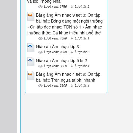
và lời: Phong Nhã
Lượt xem: 3766
Lượt tải: 2
Bài giảng Âm nhạc 9 tiết 3: Ôn tập
bài hát: Bóng dáng một ngôi trường
• Ôn tập đọc nhạc: TĐN số 1 • Âm nhạc
thường thức: Ca khúc thiếu nhi phổ thơ
Lượt xem: 4386
Lượt tải: 1
Giáo án Âm nhạc lớp 3
Lượt xem: 2038
Lượt tải: 0
Giáo án Âm nhạc lớp 5 kì 2
Lượt xem: 3325
Lượt tải: 4
Bài giảng Âm nhạc 4 tiết 9: Ôn tập
bài hát: Trên ngựa ta phi nhanh
Lượt xem: 3305
Lượt tải: 1