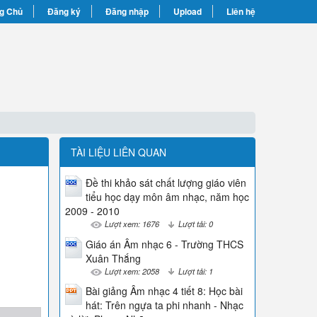
g Chủ
Đăng ký
Đăng nhập
Upload
Liên hệ
TÀI LIỆU LIÊN QUAN
Đề thi khảo sát chất lượng giáo viên
tiểu học dạy môn âm nhạc, năm học
2009 - 2010
Lượt xem: 1676
Lượt tải: 0
Giáo án Âm nhạc 6 - Trường THCS
Xuân Thắng
Lượt xem: 2058
Lượt tải: 1
Bài giảng Âm nhạc 4 tiết 8: Học bài
hát: Trên ngựa ta phi nhanh - Nhạc