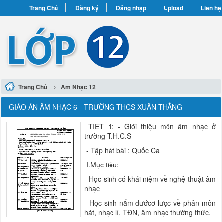
Trang Chủ
Đăng ký
Đăng nhập
Upload
Liên hệ
›
Trang Chủ
Âm Nhạc 12
GIÁO ÁN ÂM NHẠC 6 - TRƯỜNG THCS XUÂN THẮNG
TIẾT 1: - Giới thiệu môn âm nhạc ở
trường T.H.C.S
- Tập hát bài : Quốc Ca
I.Mục tiêu:
- Học sinh có khái niệm về nghệ thuật âm
nhạc
- Học sinh nắm đướcơ lược về phân môn
hát, nhạc lí, TĐN, âm nhạc thường thức.