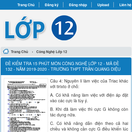
Trang Chủ
Đăng ký
Đăng nhập
Upload
Liên hệ
›
Trang Chủ
Công Nghệ Lớp 12
ĐỀ KIỂM TRA 15 PHÚT MÔN CÔNG NGHỆ LỚP 12 - MÃ ĐỀ
132 - NĂM 2019-2020 - TRƯỜNG THPT TRẦN QUANG DIỆU
Câu 4: Nguyên lí làm việc của Triac khác
với tirixto ở chỗ:
A. Có khả năng làm việc với điện áp đặt
vào các cực là tùy ý.
B. Khi đã làm việc thì cực G không còn
tác dụng nữa.
C. Có khả năng dẫn điện theo cả hai
chiều và không cần cực G điều khiển lúc