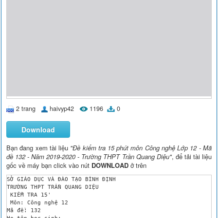
2 trang
haivyp42
1196
0
Download
Bạn đang xem tài liệu
"Đề kiểm tra 15 phút môn Công nghệ Lớp 12 - Mã
đề 132 - Năm 2019-2020 - Trường THPT Trần Quang Diệu"
, để tải tài liệu
gốc về máy bạn click vào nút
DOWNLOAD
ở trên
SỞ GIÁO DỤC VÀ ĐÀO TẠO BÌNH ĐỊNH

TRƯỜNG THPT TRẦN QUANG DIỆU

 KIỂM TRA 15'

 Môn: Công nghệ 12

Mã đề: 132

Họ tên học sinh: .............................................