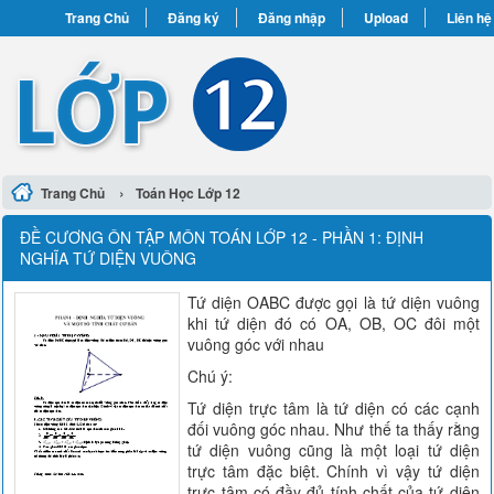
Trang Chủ
Đăng ký
Đăng nhập
Upload
Liên hệ
›
Trang Chủ
Toán Học Lớp 12
ĐỀ CƯƠNG ÔN TẬP MÔN TOÁN LỚP 12 - PHẦN 1: ĐỊNH
NGHĨA TỨ DIỆN VUÔNG
Tứ diện OABC được gọi là tứ diện vuông
khi tứ diện đó có OA, OB, OC đôi một
vuông góc với nhau
Chú ý:
Tứ diện trực tâm là tứ diện có các cạnh
đối vuông góc nhau. Như thế ta thấy rằng
tứ diện vuông cũng là một loại tứ diện
trực tâm đặc biệt. Chính vì vậy tứ diện
trực tâm có đầy đủ tính chất của tứ diện