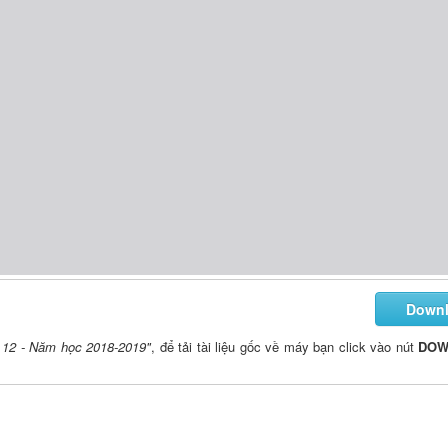
Down
p 12 - Năm học 2018-2019"
, để tải tài liệu gốc về máy bạn click vào nút
DOW