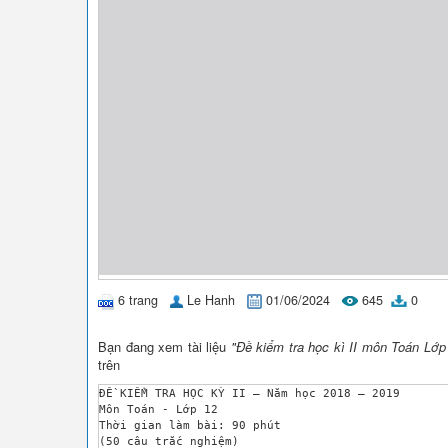
6 trang
Le Hanh
01/06/2024
645
0
Bạn đang xem tài liệu
"Đề kiểm tra học kì II môn Toán Lớ
trên
ĐỀ KIỂM TRA HỌC KỲ II – Năm học 2018 – 2019

Môn Toán - Lớp 12

Thời gian làm bài: 90 phút

(50 câu trắc nghiệm)
