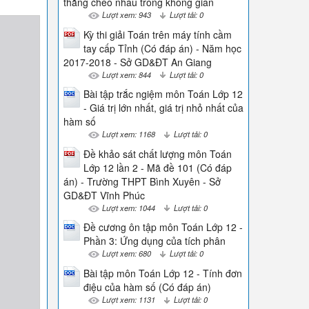
thẳng chéo nhau trong không gian
Lượt xem: 943
Lượt tải: 0
Kỳ thi giải Toán trên máy tính cầm
tay cấp Tỉnh (Có đáp án) - Năm học
2017-2018 - Sở GD&ĐT An Giang
Lượt xem: 844
Lượt tải: 0
Bài tập trắc ngiệm môn Toán Lớp 12
- Giá trị lớn nhất, giá trị nhỏ nhất của
hàm số
Lượt xem: 1168
Lượt tải: 0
Đề khảo sát chất lượng môn Toán
Lớp 12 lần 2 - Mã đề 101 (Có đáp
án) - Trường THPT Bình Xuyên - Sở
GD&ĐT Vĩnh Phúc
Lượt xem: 1044
Lượt tải: 0
Đề cương ôn tập môn Toán Lớp 12 -
Phần 3: Ứng dụng của tích phân
Lượt xem: 680
Lượt tải: 0
Bài tập môn Toán Lớp 12 - Tính đơn
điệu của hàm số (Có đáp án)
Lượt xem: 1131
Lượt tải: 0