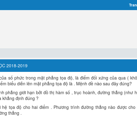
Tran
ỌC 2018-2019
 của số phức trong mặt phẳng tọa độ, là điểm đối xứng của qua ( kh
điểm biểu diễn lên mặt phẳng tọa độ là . Mệnh đề nào sau đây đúng?
hình phẳng giới hạn bởi đồ thị hàm số , trục hoành, đường thẳng (như h
à khẳng định đúng ?
i hệ tọa độ cho hai điểm . Phương trình đường thẳng nào được cho
ờng thẳng .