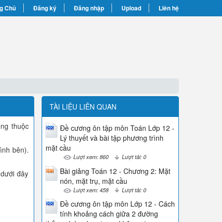
g Chủ
Đăng ký
Đăng nhập
Upload
Liên hệ
TÀI LIỆU LIÊN QUAN
ông thuộc
Đề cương ôn tập môn Toán Lớp 12 -
Lý thuyết và bài tập phương trình
mặt cầu
ình bên).
Lượt xem: 860
Lượt tải: 0
Bài giảng Toán 12 - Chương 2: Mặt
 dưới đây
nón, mặt trụ, mặt cầu
Lượt xem: 458
Lượt tải: 0
Đề cương ôn tập môn Lớp 12 - Cách
tính khoảng cách giữa 2 đường