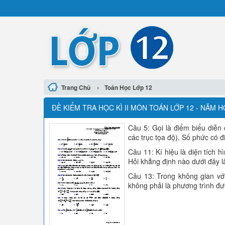
›
Trang Chủ
Toán Học Lớp 12
ĐỀ KIỂM TRA HỌC KÌ II MÔN TOÁN LỚP 12 - NĂM H
Câu 5: Gọi là điểm biểu diễn
các trục tọa độ). Số phức có 
Câu 11: Kí hiệu là diện tích 
Hỏi khẳng định nào dưới đây l
Câu 13: Trong không gian vớ
không phải là phương trình đư