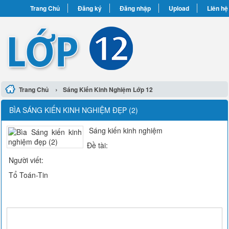
Trang Chủ
Đăng ký
Đăng nhập
Upload
Liên hệ
›
Trang Chủ
Sáng Kiến Kinh Nghiệm Lớp 12
BÌA SÁNG KIẾN KINH NGHIỆM ĐẸP (2)
Sáng kiến kinh nghiệm
Đề tài:
Người viết:
Tổ Toán-Tin