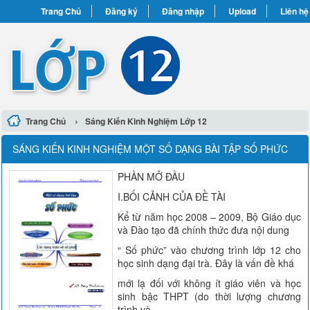
Trang Chủ
Đăng ký
Đăng nhập
Upload
Liên hệ
›
Trang Chủ
Sáng Kiến Kinh Nghiệm Lớp 12
SÁNG KIẾN KINH NGHIỆM MỘT SỐ DẠNG BÀI TẬP SỐ PHỨC
PHẦN MỞ ĐẦU
I.BỐI CẢNH CỦA ĐỀ TÀI
Kể từ năm học 2008 – 2009, Bộ Giáo dục
và Đào tạo đã chính thức đưa nội dung
“ Số phức” vào chương trình lớp 12 cho
học sinh dạng đại trà. Đây là vấn đề khá
mới lạ đối với không ít giáo viên và học
sinh bậc THPT (do thời lượng chương
trình và