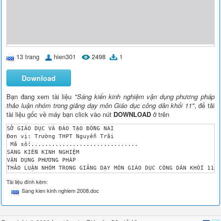
13 trang
hien301
2498
1
Download
Bạn đang xem tài liệu
"Sáng kiến kinh nghiệm vận dụng phương pháp
thảo luận nhóm trong giảng dạy môn Giáo dục công dân khối 11"
, để tải
tài liệu gốc về máy bạn click vào nút
DOWNLOAD
ở trên
SỞ GIÁO DỤC VÀ ĐÀO TẠO ĐỒNG NAI

Đơn vị: Trường THPT Nguyễn Trãi

 Mã số:...............................

SÁNG KIẾN KINH NGHIỆM

VẬN DỤNG PHƯƠNG PHÁP 

THẢO LUẬN NHÓM TRONG GIẢNG DẠY MÔN GIÁO DỤC CÔNG DÂN KHỐI 11

Người thực hiện: TRẦN THỊ VƯƠNG NHI

Tài liệu đính kèm:
Lĩnh vực nghiên cứu:

Sang kien kinh nghiem 2008.doc
Quản lý giáo dục *

Phương pháp dạy học bộ môn..GDCD... *

Phương pháp giáo dục *

Lĩnh vực khác..........................................*
