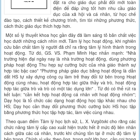
đặt ra cho giáo dục phải đổi mới toàn
điện để đáp ứng tốt hơn nhu cầu giáo
dục của xã hội và cá nhân, từ học chế
đào tạo, cách thiết kế chương trình, tìm tòi những phương thức,
cách thức giáo dục thích hợp hơn.
Một số lý thuyết khoa học gần đây đã làm sáng tỏ bản chất việc
học dưới những cách nhìn mới. Tâm lý học hoạt động, khi nghiên
cứu bản chất tâm lý người đã chỉ ra rằng tâm lý hình thành trong
hoạt động. Từ đó, GS. VS. Phạm Minh Hạc nhấn mạnh: "Nhà
trường hiện đại ngày nay là nhà trường hoạt động, dùng phương
pháp hoạt động Thu hẹp sự cưỡng bức của nhà giáo thành sự
hợp tác bậc cao" "Phương pháp giáo dục bằng hoạt động là dẫn
dắt HS tự xây dựng công cụ làm trẻ thay đổi từ bên trong Hoạt
động cùng nhau, hoạt động hợp tác giữa thầy và trò, hoạt động
hợp tác giữa trò và trò có một tác dụng lớn" . Từ đó có thể rút ra
kết luận: "cần kết hợp hoạt động cá nhân với hoạt động nhóm";
Dạy học là tổ chức các dạng hoạt động học tập khác nhau cho
HS; Dạy học cần thay đổi phương thức cưỡng bức HS học tập
bằng phương thức học tập hợp tác, làm việc cùng nhau.
Theo quan điểm Tâm lý học lịch sử, L. X. Vưgôtxki cho rằng các
chức năng tâm lý cấp cao xuất hiện trước hết ở mức độ liên nhân
cách giữa các cá nhân, trước khi chúng tồn tại ở mức độ tâm lý
bên trong. Chính vì vậy, theo ông, trong một lớp học, cần coi trọng