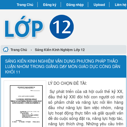
Trang Chủ
Đăng ký
Đăng nhập
Upload
Liên hệ
›
Trang Chủ
Sáng Kiến Kinh Nghiệm Lớp 12
SÁNG KIẾN KINH NGHIỆM VẬN DỤNG PHƯƠNG PHÁP THẢO
LUẬN NHÓM TRONG GIẢNG DẠY MÔN GIÁO DỤC CÔNG DÂN
KHỐI 11
LÝ DO CHỌN ĐỀ TÀI:
Sự phát triển của xã hội cuối thế kỷ XX,
đầu thế kỷ XXI đòi hỏi con người có một
số phẩm chất và năng lực nổi lên hàng
đầu như năng lực làm việc nhóm, năng
lực hoạt động thực tiễn và giải quyết vấn
đề do cuộc sống đặt ra, năng lực hợp tác,
năng lực thích ứng. Những yêu cầu trên