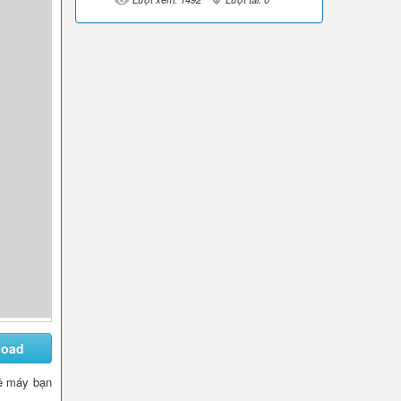
load
 về máy bạn