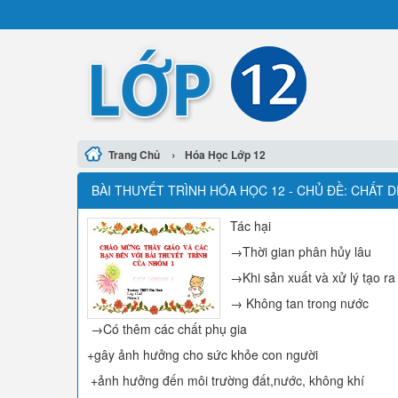
›
Trang Chủ
Hóa Học Lớp 12
BÀI THUYẾT TRÌNH HÓA HỌC 12 - CHỦ ĐỀ: CHẤT 
Tác hại
→Thời gian phân hủy lâu
→Khi sản xuất và xử lý tạo ra
→ Không tan trong nước
→Có thêm các chất phụ gia
+gây ảnh hưởng cho sức khỏe con người
+ảnh hưởng đến môi trường đất,nước, không khí