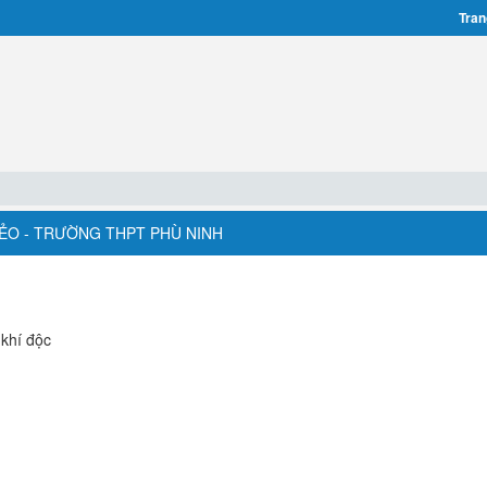
Tran
DẺO - TRƯỜNG THPT PHÙ NINH
 khí độc