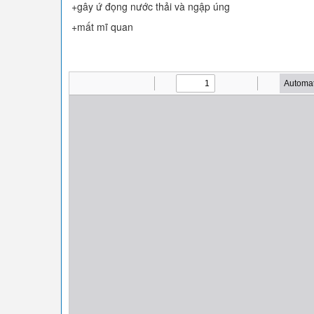
+gây ứ đọng nước thải và ngập úng
+mất mĩ quan