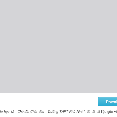
Down
Hóa học 12 - Chủ đề: Chất dẻo - Trường THPT Phù Ninh"
, để tải tài liệu gốc