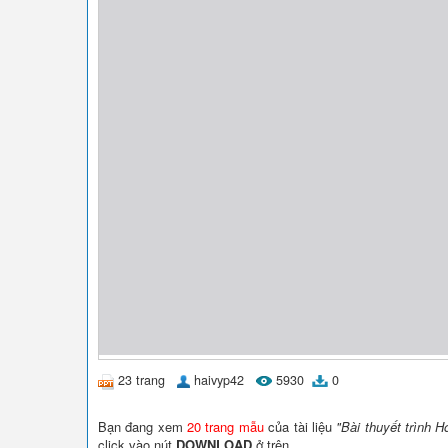
23 trang
haivyp42
5930
0
Bạn đang xem
20 trang mẫu
của tài liệu
"Bài thuyết trình 
click vào nút
DOWNLOAD
ở trên