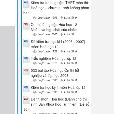
Kiểm tra trắc nghiệm THPT môn thi:
Hoá học – chương trình không phân
ban
Lượt xem: 1983
Lượt tải: 0
Ôn thi tốt nghiệp Hóa học 12 -
Nhôm và hợp chất của nhôm
Lượt xem: 2345
Lượt tải: 1
Đề kiểm tra học kì I (2006 - 2007)
môn: Hoá học 12
Lượt xem: 1722
Lượt tải: 0
Trắc nghiệm Hóa học lớp 12
Lượt xem: 1913
Lượt tải: 0
522 bài tập Hóa học Ôn thi tốt
nghiệp và đại học 2008
Lượt xem: 1686
Lượt tải: 0
Kiểm tra học kỳ 1 môn Hoá lớp 12
Lượt xem: 1838
Lượt tải: 0
Đề thi môn: Hoá học (Dành cho thí
sinh Ban Khoa học Tự nhiên) (Đề số
30)
Lượt xem: 1492
Lượt tải: 0