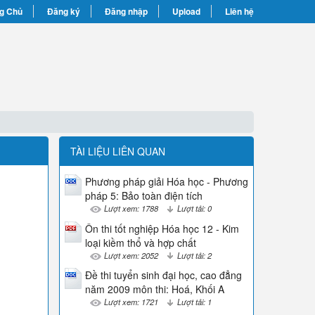
g Chủ
Đăng ký
Đăng nhập
Upload
Liên hệ
TÀI LIỆU LIÊN QUAN
Phương pháp giải Hóa học - Phương
pháp 5: Bảo toàn điện tích
Lượt xem: 1788
Lượt tải: 0
Ôn thi tốt nghiệp Hóa học 12 - Kim
loại kiềm thổ và hợp chất
Lượt xem: 2052
Lượt tải: 2
Đề thi tuyển sinh đại học, cao đẳng
năm 2009 môn thi: Hoá, Khối A
Lượt xem: 1721
Lượt tải: 1