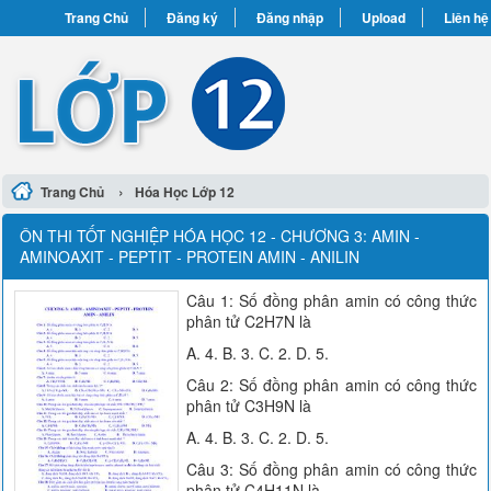
Trang Chủ
Đăng ký
Đăng nhập
Upload
Liên hệ
›
Trang Chủ
Hóa Học Lớp 12
ÔN THI TỐT NGHIỆP HÓA HỌC 12 - CHƯƠNG 3: AMIN -
AMINOAXIT - PEPTIT - PROTEIN AMIN - ANILIN
Câu 1: Số đồng phân amin có công thức
phân tử C2H7N là
A. 4. B. 3. C. 2. D. 5.
Câu 2: Số đồng phân amin có công thức
phân tử C3H9N là
A. 4. B. 3. C. 2. D. 5.
Câu 3: Số đồng phân amin có công thức
phân tử C4H11N là