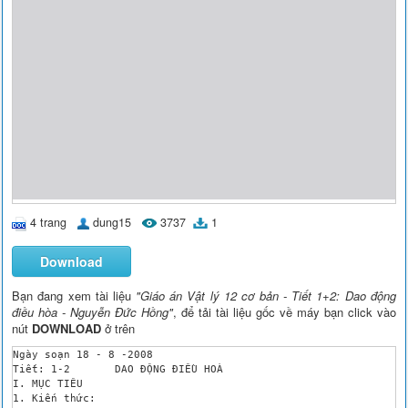
4 trang
dung15
3737
1
Download
Bạn đang xem tài liệu
"Giáo án Vật lý 12 cơ bản - Tiết 1+2: Dao động
điều hòa - Nguyễn Đức Hồng"
, để tải tài liệu gốc về máy bạn click vào
nút
DOWNLOAD
ở trên
Ngày soạn 18 - 8 -2008

Tiết: 1-2	DAO ĐỘNG ĐIỀU HOÀ

I. MỤC TIÊU

1. Kiến thức: 
