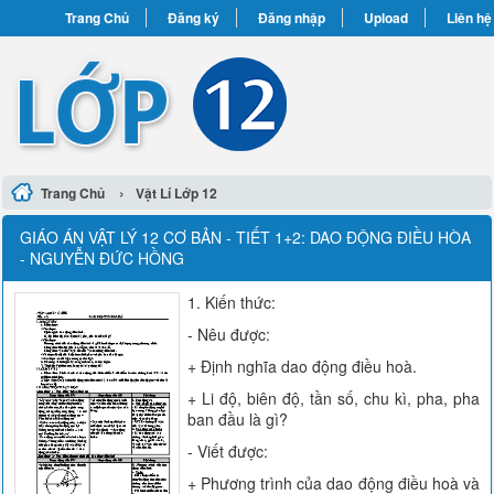
Trang Chủ
Đăng ký
Đăng nhập
Upload
Liên hệ
›
Trang Chủ
Vật Lí Lớp 12
GIÁO ÁN VẬT LÝ 12 CƠ BẢN - TIẾT 1+2: DAO ĐỘNG ĐIỀU HÒA
- NGUYỄN ĐỨC HỒNG
1. Kiến thức:
- Nêu được:
+ Định nghĩa dao động điều hoà.
+ Li độ, biên độ, tần số, chu kì, pha, pha
ban đầu là gì?
- Viết được:
+ Phương trình của dao động điều hoà và