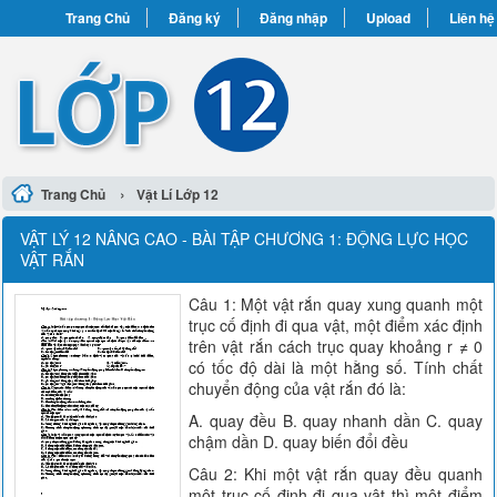
Trang Chủ
Đăng ký
Đăng nhập
Upload
Liên hệ
›
Trang Chủ
Vật Lí Lớp 12
VẬT LÝ 12 NÂNG CAO - BÀI TẬP CHƯƠNG 1: ĐỘNG LỰC HỌC
VẬT RẮN
Câu 1: Một vật rắn quay xung quanh một
trục cố định đi qua vật, một điểm xác định
trên vật rắn cách trục quay khoảng r ≠ 0
có tốc độ dài là một hằng số. Tính chất
chuyển động của vật rắn đó là:
A. quay đều B. quay nhanh dần C. quay
chậm dần D. quay biến đổi đều
Câu 2: Khi một vật rắn quay đều quanh
một trục cố định đi qua vật thì một điểm