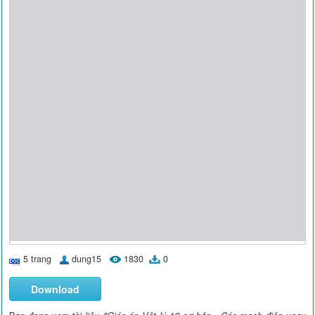
5 trang
dung15
1830
0
Download