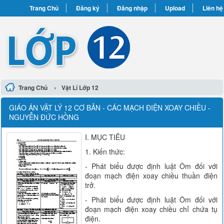
Trang Chủ
Đăng ký
Đăng nhập
Upload
Liên hệ
›
Trang Chủ
Vật Lí Lớp 12
GIÁO ÁN VẬT LÝ 12 CƠ BẢN - CÁC MẠCH ĐIỆN XOAY CHIỀU -
NGUYỄN ĐỨC HỒNG
I. MỤC TIÊU
1. Kiến thức:
- Phát biểu được định luật Ôm đối với
đoạn mạch điện xoay chiều thuần điện
trở.
- Phát biểu được định luật Ôm đối với
đoạn mạch điện xoay chiều chỉ chứa tụ
điện.