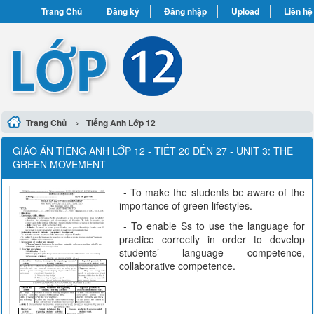
Trang Chủ
Đăng ký
Đăng nhập
Upload
Liên hệ
›
Trang Chủ
Tiếng Anh Lớp 12
GIÁO ÁN TIẾNG ANH LỚP 12 - TIẾT 20 ĐẾN 27 - UNIT 3: THE
GREEN MOVEMENT
- To make the students be aware of the
importance of green lifestyles.
- To enable Ss to use the language for
practice correctly in order to develop
students’ language competence,
collaborative competence.