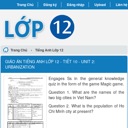
Trang Chủ
Đăng ký
Đăng nhập
Upload
Liên hệ
›
Trang Chủ
Tiếng Anh Lớp 12
GIÁO ÁN TIẾNG ANH LỚP 12 - TIẾT 10 - UNIT 2:
URBANIZATION
Engages Ss in the general knowledge
quiz in the form of the game Magic game.
Question 1. What are the names of the
two big cities in Viet Nam?
Question 2. What is the population of Ho
Chi Minh city at present?