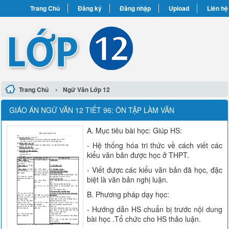
Trang Chủ
Đăng ký
Đăng nhập
Upload
Liên hệ
›
Trang Chủ
Ngữ Văn Lớp 12
GIÁO ÁN NGỮ VĂN 12 TIẾT 96: ÔN TẬP LÀM VĂN
A. Mục tiêu bài học: Giúp HS:
- Hệ thống hóa tri thức về cách viết các
kiểu văn bản được học ở THPT.
- Viết được các kiểu văn bản đã học, đặc
biệt là văn bản nghị luận.
B. Phương pháp dạy học:
- Hướng dẫn HS chuẩn bị trước nội dung
bài học .Tổ chức cho HS thảo luận.