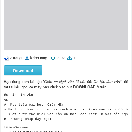
2 trang
kidphuong
2197
1
Download
Bạn đang xem tài liệu
"Giáo án Ngữ văn 12 tiết 96: Ôn tập làm văn"
, để
tải tài liệu gốc về máy bạn click vào nút
DOWNLOAD
ở trên
ÔN TẬP LÀM VĂN

96------------------------------------------------------------
A. Mục tiêu bài học: Giúp HS:

- Hệ thống hóa tri thức về cách viết các kiểu văn bản được học
- Viết được các kiểu văn bản đã học, đặc biệt là văn bản nghị 
B. Phương pháp dạy học:

- Hướng dẫn HS chuẩn bị trước nội dung bài học .Tổ chức cho HS
Tài liệu đính kèm:
C. Phương tiện dạy học:
