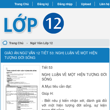
Trang Chủ
Đăng ký
Đăng nhập
Upload
Liên hệ
›
Trang Chủ
Ngữ Văn Lớp 12
GIÁO ÁN NGỮ VĂN 12 TIẾT 53: NGHỊ LUẬN VỀ MỘT HIỆN
TƯỢNG ĐỜI SỐNG
Tiết 53
NGHỊ LUẬN VỀ MỘT HIỆN TƯỢNG ĐỜI
SỐNG
A.Mục tiêu cần đạt:
Giúp H:
- Biết nêu ý kiến nhận xét, đánh giá đối
với một hiện tượng đời sống, sự kiện
trong đời sống