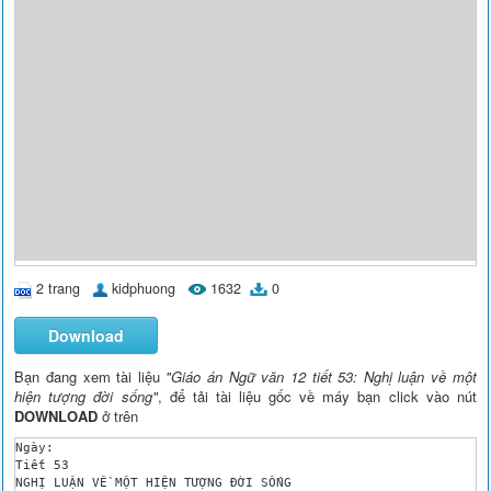
2 trang
kidphuong
1632
0
Download
Bạn đang xem tài liệu
"Giáo án Ngữ văn 12 tiết 53: Nghị luận về một
hiện tượng đời sống"
, để tải tài liệu gốc về máy bạn click vào nút
DOWNLOAD
ở trên
Ngày:

Tiết 53 	 	

NGHỊ LUẬN VỀ MỘT HIỆN TƯỢNG ĐỜI SỐNG
