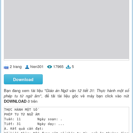
2 trang
hien301
17965
5
Download
Bạn đang xem tài liệu
"Giáo án Ngữ văn 12 tiết 31: Thực hành một số
phép tu từ ngữ âm"
, để tải tài liệu gốc về máy bạn click vào nút
DOWNLOAD
ở trên
THỰC HÀNH MỘT SỐ 

PHÉP TU TỪ NGỮ ÂM

Tuần: 11	Ngày soạn: .

Tiết: 31	Ngày dạy: ...

A. Kết quả cần đạt:
