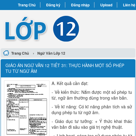
Trang Chủ
Đăng ký
Đăng nhập
Upload
Liên hệ
›
Trang Chủ
Ngữ Văn Lớp 12
GIÁO ÁN NGỮ VĂN 12 TIẾT 31: THỰC HÀNH MỘT SỐ PHÉP
TU TỪ NGỮ ÂM
A. Kết quả cần đạt:
- Về kiến thức: Nắm được một số phép tu
từ, ngữ âm thường dùng trong văn bản.
- Về kĩ năng: Có kĩ năng phân tích và sử
dụng phép tu từ ngữ âm.
- Giáo dục tư tưởng: + Ý thức khai thác
văn bản đi sâu vào giá trị nghệ thuật.
+ Linh hoạt, sáng tạo sử dụng phép tu từ